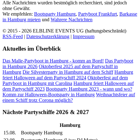
Alle Nachrichten wurden bestmöglich recherchiert, sind jedoch
ohne Gewähr.
Wir empfehlen:
Bootsparty Hamburg
,
Partyboot Frankfurt
,
Barkasse
in Hamburg mieten
und
Wahrere Nachrichten
© 2015 - 2026
ELBLINE EVENTS UG (haftungsbeschränkt)
RSS-Feed
|
Datenschutzerklärung
|
Impressum
Aktuelles im Überblick
Das Malle-Partyboot in Hamburg - komm an Bord!
Das Partyboot
in Hamburg 2026
Oktoberfest 2025 auf dem Partyschiff in
Hamburg
Die Silvesterparty in Hamburg auf dem Schiff
Hamburg
feiert Halloween auf dem Partyschiff 2024
Oktoberfest auf dem
Partyboot in Hamburg mit Carolina
Hamburg feiert Halloween auf
dem Partyschiff 2023
Bootsparty Hamburg 2023 - wann und wo?
Komm zur Halloween-Bootsparty in Hamburg
Weihnachtsfeier auf
einem Schiff trotz Corona möglich?
Nächste Partyschiffe 2026 & 2027
Hamburg
15.08.
Bootsparty Hamburg