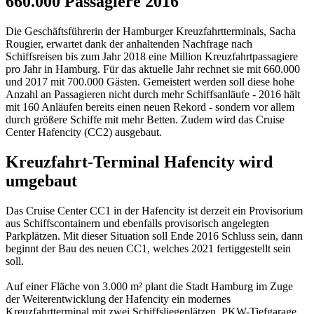
660.000 Passagiere 2016
Die Geschäftsführerin der Hamburger Kreuzfahrtterminals, Sacha
Rougier, erwartet dank der anhaltenden Nachfrage nach
Schiffsreisen bis zum Jahr 2018 eine Million Kreuzfahrtpassagiere
pro Jahr in Hamburg. Für das aktuelle Jahr rechnet sie mit 660.000
und 2017 mit 700.000 Gästen. Gemeistert werden soll diese hohe
Anzahl an Passagieren nicht durch mehr Schiffsanläufe - 2016 hält
mit 160 Anläufen bereits einen neuen Rekord - sondern vor allem
durch größere Schiffe mit mehr Betten. Zudem wird das Cruise
Center Hafencity (CC2) ausgebaut.
Kreuzfahrt-Terminal Hafencity wird
umgebaut
Das Cruise Center CC1 in der Hafencity ist derzeit ein Provisorium
aus Schiffscontainern und ebenfalls provisorisch angelegten
Parkplätzen. Mit dieser Situation soll Ende 2016 Schluss sein, dann
beginnt der Bau des neuen CC1, welches 2021 fertiggestellt sein
soll.
Auf einer Fläche von 3.000 m² plant die Stadt Hamburg im Zuge
der Weiterentwicklung der Hafencity ein modernes
Kreuzfahrtterminal mit zwei Schiffsliegeplätzen, PKW-Tiefgarage,