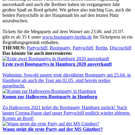
ausverkauft und auch die Berliner haben im vergangenen Jahr
großen Spaß an Bord gehabt. Wir geben also mächtig Gas, auch die
beiden Partyschiffe in der Hauptstadt bis auf den letzten Platz
auszubuchen.
Tickets für die Megaparty auf dem Wasser am 23.06. und 21.07.
gibt es ab 35 € unter
www.bootsparty-berlin.de
Im Ticketpreis ist ein
Begrüßungsgetränk enthalten.
THEMEN:
Partyschiff
,
Bootsparty
,
Partyschiff
,
Berlin
,
Discoschiff
Das könnte Sie auch interessieren:
Erste zwei Bootspartys in Hamburg 2020 ausverkauft
Wahnsinn: Sowohl unsere erste diesjährige Bootsparty am 25.04. in
Hamburg als auch die Tour am 02.05. sind bereits restlos
ausgebucht.
Komm zur Halloween-Bootsparty in Hamburg
Zu Halloween 2021 kehrt die Bootsparty Hamburg zurück! Nach
langer Corona-Pause darf unser Partyschiff endlich wieder ablegen.
Komm an Bord!
Wann steigt die erste Party auf der MS Günther?