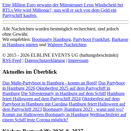
Eine Million Euro gewann der Münsteraner Leon Windscheid bei
RTLs Wer wird Millionär?, nun will er sich von dem Geld ein
Partyschiff kaufen.
Alle Nachrichten wurden bestmöglich recherchiert, sind jedoch
ohne Gewähr.
Wir empfehlen:
Bootsparty Hamburg
,
Partyboot Frankfurt
,
Barkasse
in Hamburg mieten
und
Wahrere Nachrichten
© 2015 - 2026
ELBLINE EVENTS UG (haftungsbeschränkt)
RSS-Feed
|
Datenschutzerklärung
|
Impressum
Aktuelles im Überblick
Das Malle-Partyboot in Hamburg - komm an Bord!
Das Partyboot
in Hamburg 2026
Oktoberfest 2025 auf dem Partyschiff in
Hamburg
Die Silvesterparty in Hamburg auf dem Schiff
Hamburg
feiert Halloween auf dem Partyschiff 2024
Oktoberfest auf dem
Partyboot in Hamburg mit Carolina
Hamburg feiert Halloween auf
dem Partyschiff 2023
Bootsparty Hamburg 2023 - wann und wo?
Komm zur Halloween-Bootsparty in Hamburg
Weihnachtsfeier auf
einem Schiff trotz Corona möglich?