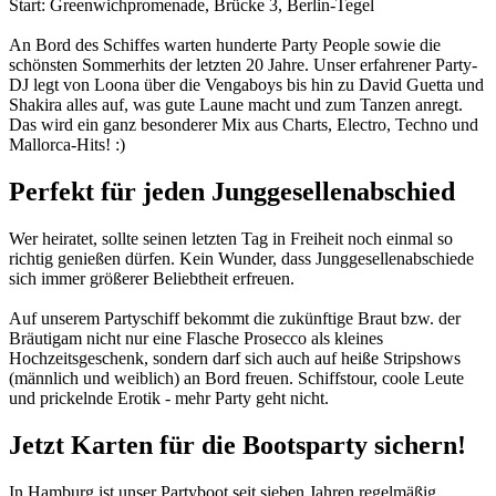
Start: Greenwichpromenade, Brücke 3, Berlin-Tegel
An Bord des Schiffes warten hunderte Party People sowie die
schönsten Sommerhits der letzten 20 Jahre. Unser erfahrener Party-
DJ legt von Loona über die Vengaboys bis hin zu David Guetta und
Shakira alles auf, was gute Laune macht und zum Tanzen anregt.
Das wird ein ganz besonderer Mix aus Charts, Electro, Techno und
Mallorca-Hits! :)
Perfekt für jeden Junggesellenabschied
Wer heiratet, sollte seinen letzten Tag in Freiheit noch einmal so
richtig genießen dürfen. Kein Wunder, dass Junggesellenabschiede
sich immer größerer Beliebtheit erfreuen.
Auf unserem Partyschiff bekommt die zukünftige Braut bzw. der
Bräutigam nicht nur eine Flasche Prosecco als kleines
Hochzeitsgeschenk, sondern darf sich auch auf heiße Stripshows
(männlich und weiblich) an Bord freuen. Schiffstour, coole Leute
und prickelnde Erotik - mehr Party geht nicht.
Jetzt Karten für die Bootsparty sichern!
In Hamburg ist unser Partyboot seit sieben Jahren regelmäßig