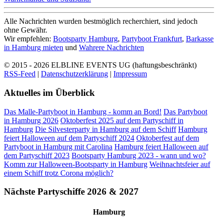
Alle Nachrichten wurden bestmöglich recherchiert, sind jedoch
ohne Gewähr.
Wir empfehlen:
Bootsparty Hamburg
,
Partyboot Frankfurt
,
Barkasse
in Hamburg mieten
und
Wahrere Nachrichten
© 2015 - 2026
ELBLINE EVENTS UG (haftungsbeschränkt)
RSS-Feed
|
Datenschutzerklärung
|
Impressum
Aktuelles im Überblick
Das Malle-Partyboot in Hamburg - komm an Bord!
Das Partyboot
in Hamburg 2026
Oktoberfest 2025 auf dem Partyschiff in
Hamburg
Die Silvesterparty in Hamburg auf dem Schiff
Hamburg
feiert Halloween auf dem Partyschiff 2024
Oktoberfest auf dem
Partyboot in Hamburg mit Carolina
Hamburg feiert Halloween auf
dem Partyschiff 2023
Bootsparty Hamburg 2023 - wann und wo?
Komm zur Halloween-Bootsparty in Hamburg
Weihnachtsfeier auf
einem Schiff trotz Corona möglich?
Nächste Partyschiffe 2026 & 2027
Hamburg