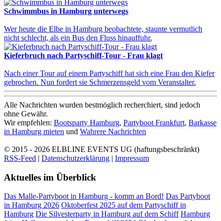
Schwimmbus in Hamburg unterwegs
Wer heute die Elbe in Hamburg beobachtete, staunte vermutlich
nicht schlecht, als ein Bus den Fluss hinauffuhr.
Kieferbruch nach Partyschiff-Tour - Frau klagt
Nach einer Tour auf einem Partyschiff hat sich eine Frau den Kiefer
gebrochen. Nun fordert sie Schmerzensgeld vom Veranstalter.
Alle Nachrichten wurden bestmöglich recherchiert, sind jedoch
ohne Gewähr.
Wir empfehlen:
Bootsparty Hamburg
,
Partyboot Frankfurt
,
Barkasse
in Hamburg mieten
und
Wahrere Nachrichten
© 2015 - 2026
ELBLINE EVENTS UG (haftungsbeschränkt)
RSS-Feed
|
Datenschutzerklärung
|
Impressum
Aktuelles im Überblick
Das Malle-Partyboot in Hamburg - komm an Bord!
Das Partyboot
in Hamburg 2026
Oktoberfest 2025 auf dem Partyschiff in
Hamburg
Die Silvesterparty in Hamburg auf dem Schiff
Hamburg