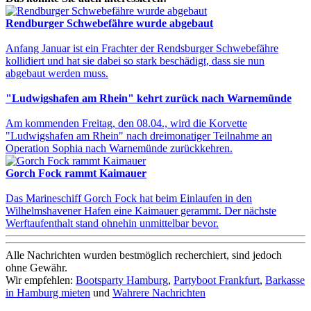
Rendburger Schwebefähre wurde abgebaut
Anfang Januar ist ein Frachter der Rendsburger Schwebefähre
kollidiert und hat sie dabei so stark beschädigt, dass sie nun
abgebaut werden muss.
"Ludwigshafen am Rhein" kehrt zurück nach Warnemünde
Am kommenden Freitag, den 08.04., wird die Korvette
"Ludwigshafen am Rhein" nach dreimonatiger Teilnahme an
Operation Sophia nach Warnemünde zurückkehren.
Gorch Fock rammt Kaimauer
Das Marineschiff Gorch Fock hat beim Einlaufen in den
Wilhelmshavener Hafen eine Kaimauer gerammt. Der nächste
Werftaufenthalt stand ohnehin unmittelbar bevor.
Alle Nachrichten wurden bestmöglich recherchiert, sind jedoch
ohne Gewähr.
Wir empfehlen:
Bootsparty Hamburg
,
Partyboot Frankfurt
,
Barkasse
in Hamburg mieten
und
Wahrere Nachrichten