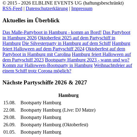
© 2015 - 2026
ELBLINE EVENTS UG (haftungsbeschränkt)
RSS-Feed
|
Datenschutzerklärung
|
Impressum
Aktuelles im Überblick
Das Malle-Partyboot in Hamburg - komm an Bord!
Das Partyboot
in Hamburg 2026
Oktoberfest 2025 auf dem Partyschiff in
Hamburg
Die Silvesterparty in Hamburg auf dem Schiff
Hamburg
feiert Halloween auf dem Partyschiff 2024
Oktoberfest auf dem
Partyboot in Hamburg mit Carolina
Hamburg feiert Halloween auf
dem Partyschiff 2023
Bootsparty Hamburg 2023 - wann und wo?
Komm zur Halloween-Bootsparty in Hamburg
Weihnachtsfeier auf
einem Schiff trotz Corona möglich?
Nächste Partyschiffe 2026 & 2027
Hamburg
15.08.
Bootsparty Hamburg
22.08.
Bootsparty Hamburg (Live: DJ Matze)
29.08.
Bootsparty Hamburg
26.09.
Bootsparty Hamburg (Oktoberfest)
01.05.
Bootsparty Hamburg